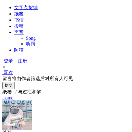
文字杂货铺
纸篓
书信
投稿
声音
Song
听雨
阿猫
登录
注册
×
喜欢
留言将由作者筛选后对所有人可见
纸篓
/ 与过往和解
some