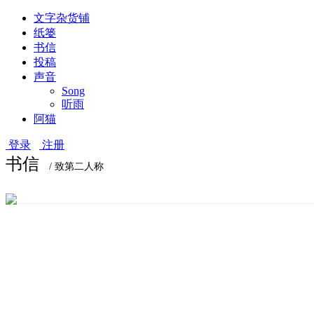
文字杂货铺
纸篓
书信
投稿
声音
Song
听雨
阿猫
登录
注册
书信
/ 致第二人称