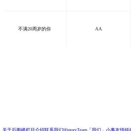
不满20周岁的你
AA
关于后阁楼
栏目介绍
联系我们
History
Team
「我们」小事
友情链