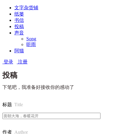
文字杂货铺
纸篓
书信
投稿
声音
Song
听雨
阿猫
登录
注册
投稿
下笔吧，我准备好接收你的感动了
Title
标题
Author
作者