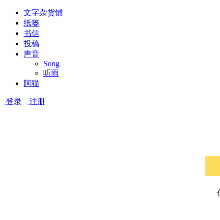
文字杂货铺
纸篓
书信
投稿
声音
Song
听雨
阿猫
登录
注册